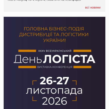
формату convenience store КОЛО: об’єднана компанія
налічуватиме 374 магазини
всі новини