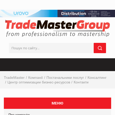
TradeMaster
Компанії
Постачальники послуг
Консалтинг
Центр оптимизации бизнес-ресурсов
Контакти
МЕНЮ
Про компанію