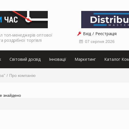
Вхід
Реєстрація
л топ-менеджерів оптової
та роздрібної торгівлі
07 серпня 2026
к
Світовий досвід
Інновації
Маркетинг
Каталог Ком
ра"
Про компанію
не знайдено