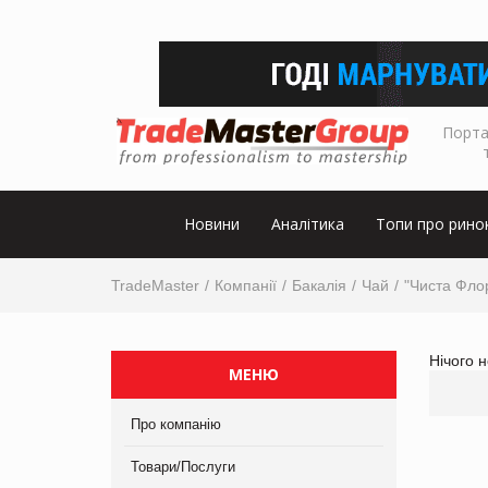
Порта
Новини
Аналітика
Топи про рино
TradeMaster
Компанії
Бакалія
Чай
"Чиста Фло
Нічого 
МЕНЮ
Про компанію
Товари/Послуги