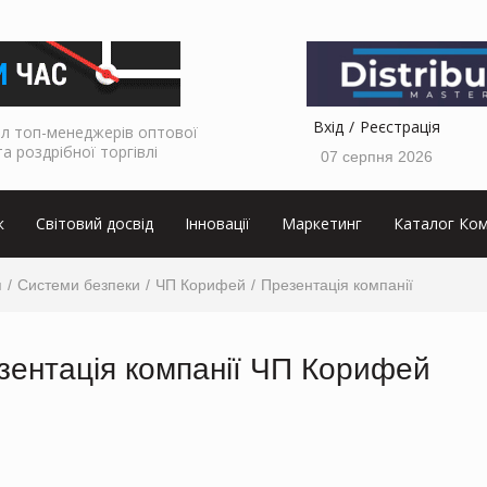
Вхід
Реєстрація
л топ-менеджерів оптової
та роздрібної торгівлі
07 серпня 2026
к
Світовий досвід
Інновації
Маркетинг
Каталог Ком
я
Системи безпеки
ЧП Корифей
Презентація компанії
зентація компанії ЧП Корифей