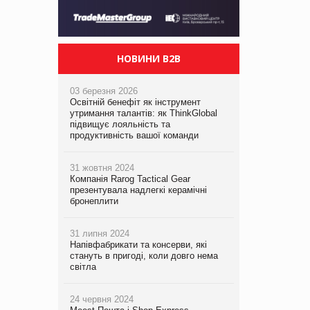
НОВИНИ B2B
03 березня 2026
Освітній бенефіт як інструмент
утримання талантів: як ThinkGlobal
підвищує лояльність та
продуктивність вашої команди
31 жовтня 2024
Компанія Rarog Tactical Gear
презентувала надлегкі керамічні
бронеплити
31 липня 2024
Напівфабрикати та консерви, які
стануть в пригоді, коли довго нема
світла
24 червня 2024