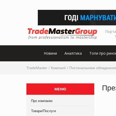
Порта
Новини
Аналітика
Топи про рино
TradeMaster
Компанії
Постачальники обладнанн
Пре
МЕНЮ
Про компанію
Товари/Послуги