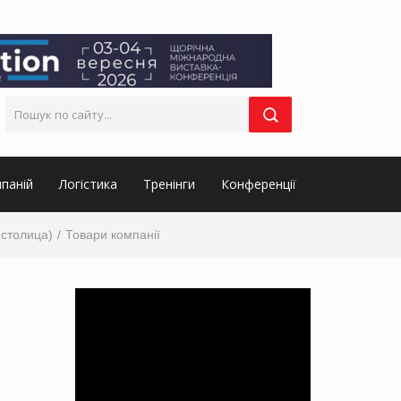
паній
Логістика
Тренінги
Конференції
 столица)
Товари компанії