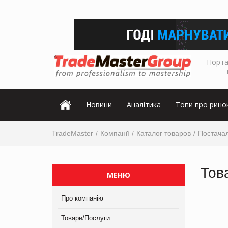
Порта
Новини
Аналітика
Топи про рино
TradeMaster
Компанії
Каталог товаров
Постачал
Тов
МЕНЮ
Про компанію
Товари/Послуги