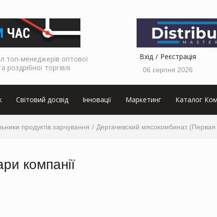
Вхід
Реєстрація
л топ-менеджерів оптової
та роздрібної торгівлі
06 серпня 2026
к
Світовий досвід
Інновації
Маркетинг
Каталог Ком
ьники продуктів харчування
Дергачевский мясокомбинат (Первая
ари компанії