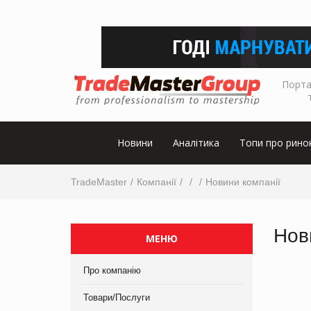
Порта
Новини
Аналітика
Топи про рино
TradeMaster
Компанії
Новини компанії
Нов
МЕНЮ
Про компанію
Товари/Послуги