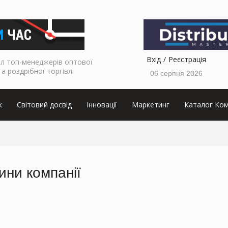
Вхід
Реєстрація
л топ-менеджерів оптової
та роздрібної торгівлі
06 серпня 2026
к
Світовий досвід
Інновації
Маркетинг
Каталог Ком
ини компанії