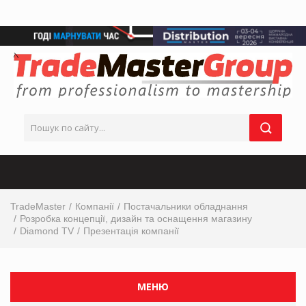
TradeMaster
Компанії
Постачальники обладнання
Розробка концепції, дизайн та оснащення магазину
Diamond TV
Презентація компанії
МЕНЮ