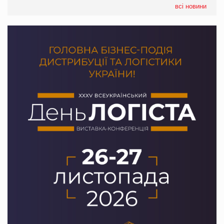
налічуватиме 374 магазини
всі новини