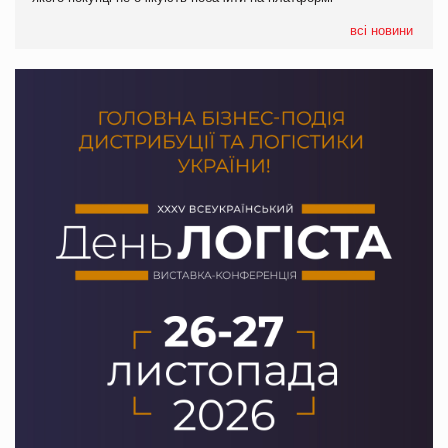
формату convenience store КОЛО: об’єднана компанія
налічуватиме 374 магазини
всі новини