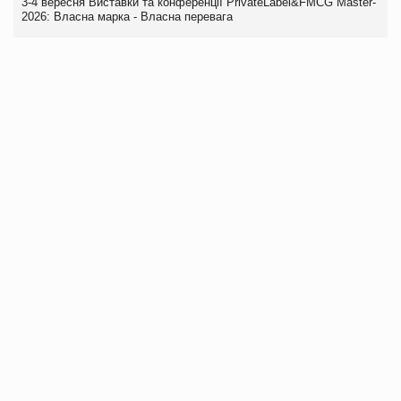
3-4 вересня Виставки та конференції PrivateLabel&FMCG Master-
2026: Власна марка - Власна перевага