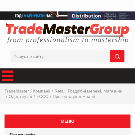
TradeMaster
Компанії
Retail. Роздрібні мережі, Магазини
Одяг, взуття
ECCO
Презентація компанії
МЕНЮ
Про компанію