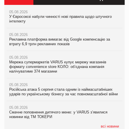
05.08.2026
05.08.2026
05.08.2026
У Євросоюзі набули чинності нові правила щодо штучного
Мережа супермаркетів VARUS купує мережу магазинів
У Євросоюзі набули чинності нові правила щодо штучного
інтелекту
формату convenience store КОЛО: об’єднана компанія
інтелекту
налічуватиме 374 магазини
05.08.2026
05.08.2026
Рекламна платформа вимагає від Google компенсацію за
05.08.2026
Рекламна платформа вимагає від Google компенсацію за
втрату 6,9 трлн рекламних показів
Російська атака 5 серпня стала одним із наймасштабніших
втрату 6,9 трлн рекламних показів
ударів по українському бізнесу за час повномасштабної війни
05.08.2026
05.08.2026
Мережа супермаркетів VARUS купує мережу магазинів
05.08.2026
Adidas витратила понад $1 млрд на маркетинг за квартал
формату convenience store КОЛО: об’єднана компанія
Смачне поповнення дитячого меню: у VARUS з’явилися
налічуватиме 374 магазини
новинки від ТМ ТОКЕРИ
05.08.2026
Amazon звинуватили у недостовірній рекламі екологічних
05.08.2026
05.08.2026
продуктів
Російська атака 5 серпня стала одним із наймасштабніших
Сергій Лісунов про заморожені хлібобулочні вироби на
ударів по українському бізнесу за час повномасштабної війни
PrivateLabel&FMCG Master 2026
05.08.2026
AstraZeneca обговорює найбільшу угоду десятиліття
05.08.2026
04.08.2026
Смачне поповнення дитячого меню: у VARUS з’явилися
Через атаку РФ у Дніпрі пошкоджено склад шоколаду
новинки від ТМ ТОКЕРИ
Millennium
всі новини