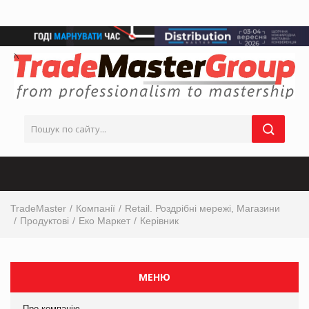
TradeMaster
Компанії
Retail. Роздрібні мережі, Магазини
Продуктові
Еко Маркет
Керівник
МЕНЮ
Про компанію