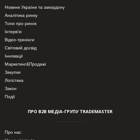
Новини України та закордону
Аналітика ринку
Топи про ринок
Інтерв’ю
Відео-тренінги
Світовий досвід
Інновації
Маркетинг&Продажі
Закупки
Логістика
Закон
Події
ПРО В2В МЕДІА-ГРУПУ TRADEMASTER
Про нас