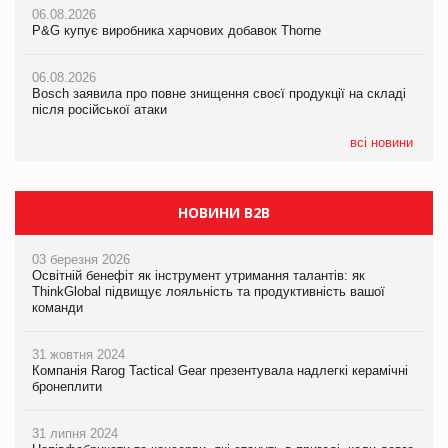
06.08.2026
06.08.2026
P&G купує виробника харчових добавок Thorne
P&G купує виробника харчових добавок Thorne
05.08.2026
Смачне поповнення дитячого меню: у VARUS з’явилися
06.08.2026
06.08.2026
новинки від ТМ ТОКЕРИ
Bosch заявила про повне знищення своєї продукції на складі
Bosch заявила про повне знищення своєї продукції на складі
після російської атаки
після російської атаки
05.08.2026
Сергій Лісунов про заморожені хлібобулочні вироби на
всі новини
PrivateLabel&FMCG Master 2026
НОВИНИ B2B
03 березня 2026
Освітній бенефіт як інструмент утримання талантів: як
ThinkGlobal підвищує лояльність та продуктивність вашої
команди
31 жовтня 2024
Компанія Rarog Tactical Gear презентувала надлегкі керамічні
бронеплити
31 липня 2024