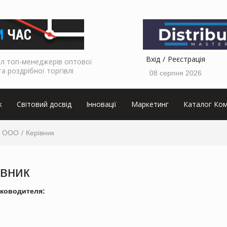
Вхід
Реєстрація
л топ-менеджерів оптової
та роздрібної торгівлі
08 серпня 2026
к
Світовий досвід
Інновації
Маркетинг
Каталог Ком
, ООО
Керівник
івник
ководителя: