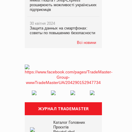
Meest Пошта і Shop-Express
розширюють можливості українських
підприємців
30 квітня 2024
Защита данных на смартфонах:
советы по повышению безопасности
Всі новини
ЖУРНАЛ TRADEMASTER
Каталог Головних
Проєктів
PrivateLabel –