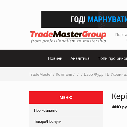
Порта
Новини
Аналітика
Топи про рино
TradeMaster
Компанії
Евро Фудс ГБ Украина
Кер
МЕНЮ
ФИО ру
Про компанію
Товари/Послуги