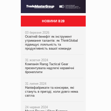
НОВИНИ B2B
03 березня 2026
Освітній бенефіт як інструмент
утримання талантів: як ThinkGlobal
підвищує лояльність та
продуктивність вашої команди
31 жовтня 2024
Компанія Rarog Tactical Gear
презентувала надлегкі керамічні
бронеплити
31 липня 2024
Напівфабрикати та консерви, які
стануть в пригоді, коли довго нема
світла
24 червня 2024