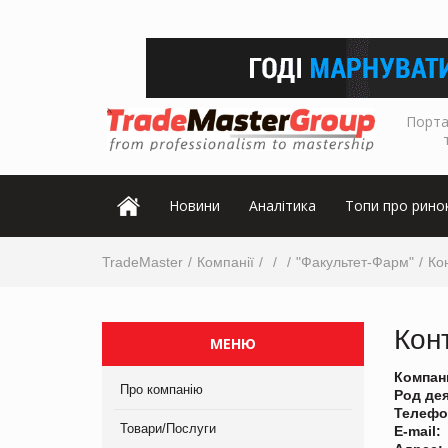
Порта
Новини
Аналітика
Топи про рино
TradeMaster
Компанії
"Факультет-Фарм"
Ко
Кон
МЕНЮ
Компан
Про компанію
Род де
Телефо
Товари/Послуги
E-mail: