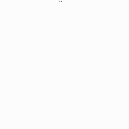
, , ,