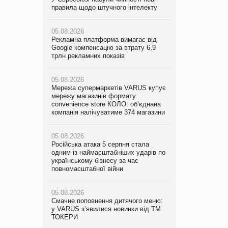
правила щодо штучного інтелекту
мережу магазинів формату
правила щодо штучного інтелекту
convenience store КОЛО: об’єднана
компанія налічуватиме 374 магазини
05.08.2026
05.08.2026
Рекламна платформа вимагає від
Рекламна платформа вимагає від
Google компенсацію за втрату 6,9
05.08.2026
Google компенсацію за втрату 6,9
трлн рекламних показів
Російська атака 5 серпня стала
трлн рекламних показів
одним із наймасштабніших ударів по
українському бізнесу за час
05.08.2026
05.08.2026
повномасштабної війни
Мережа супермаркетів VARUS купує
Adidas витратила понад $1 млрд на
мережу магазинів формату
маркетинг за квартал
convenience store КОЛО: об’єднана
05.08.2026
компанія налічуватиме 374 магазини
Смачне поповнення дитячого меню:
05.08.2026
у VARUS з’явилися новинки від ТМ
Amazon звинуватили у недостовірній
ТОКЕРИ
05.08.2026
рекламі екологічних продуктів
Російська атака 5 серпня стала
одним із наймасштабніших ударів по
05.08.2026
05.08.2026
українському бізнесу за час
Сергій Лісунов про заморожені
AstraZeneca обговорює найбільшу
повномасштабної війни
хлібобулочні вироби на
угоду десятиліття
PrivateLabel&FMCG Master 2026
05.08.2026
Смачне поповнення дитячого меню:
04.08.2026
у VARUS з’явилися новинки від ТМ
Через атаку РФ у Дніпрі пошкоджено
ТОКЕРИ
склад шоколаду Millennium