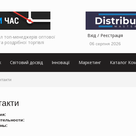
Вхід
Реєстрація
л топ-менеджерів оптової
та роздрібної торгівлі
06 серпня 2026
к
Світовий досвід
Інновації
Маркетинг
Каталог Ком
нтакти
такти
ия:
ятельности:
ны: