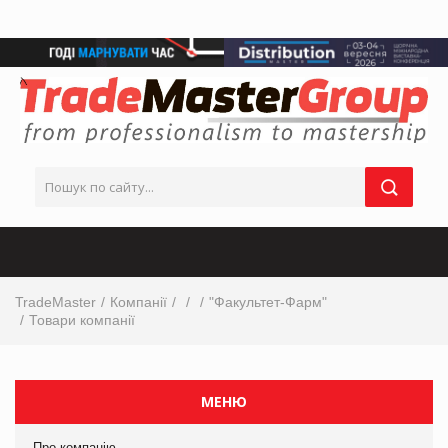
TradeMaster
Компанії
"Факультет-Фарм"
Товари компанії
МЕНЮ
Про компанію