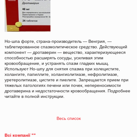
Но-шпа форте, страна-производитель — Венгрия, —
таблетированное спазмолитическое средство. Действующий
компонент — дротаверин — вещество, характеризующееся
способностью расширять сосуды, усиливая этим
кровообращение, и устранять спазм гладких мышц.
Используют Но-шпу для снятия спазма при холецистите,
холангите, папиллите, холангиолитиазе, нефролитиазе,
уретеролитиазе, цистите и пиелите. Запрещается прием при
тяжелых патологиях печени или почек, непереносимости
дротаверина и недостаточности кровообращения. Подробнее
читайте в полной инструкции.
Весь список
Всі компанії ""