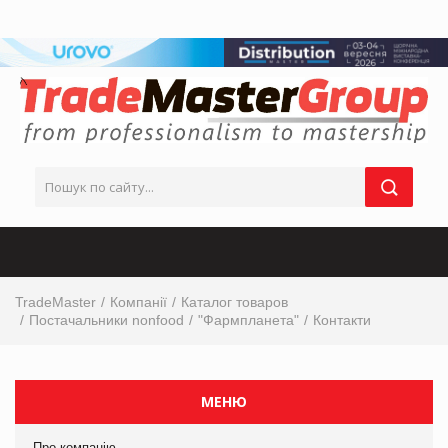
TradeMaster
Компанії
Каталог товаров
Постачальники nonfood
"Фармпланета"
Контакти
МЕНЮ
Про компанію