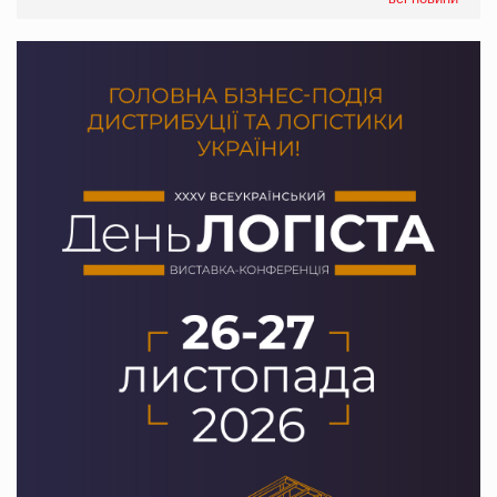
Смачне поповнення дитячого меню: у VARUS з’явилися
новинки від ТМ ТОКЕРИ