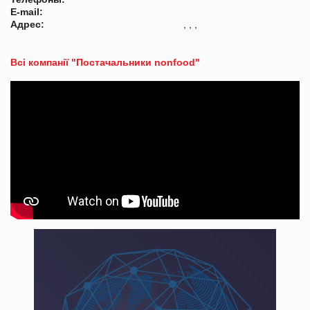
E-mail:
Адрес:
, , ,
Всі компанії "Постачальники nonfood"