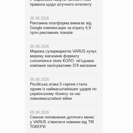
правила щодо штучного інтелекту
мережу магазинів формату
правила щодо штучного інтелекту
convenience store КОЛО: об’єднана
компанія налічуватиме 374 магазини
05.08.2026
05.08.2026
Рекламна платформа вимагає від
Рекламна платформа вимагає від
Google компенсацію за втрату 6,9
05.08.2026
Google компенсацію за втрату 6,9
трлн рекламних показів
Російська атака 5 серпня стала
трлн рекламних показів
одним із наймасштабніших ударів по
українському бізнесу за час
05.08.2026
05.08.2026
повномасштабної війни
Мережа супермаркетів VARUS купує
Adidas витратила понад $1 млрд на
мережу магазинів формату
маркетинг за квартал
convenience store КОЛО: об’єднана
05.08.2026
компанія налічуватиме 374 магазини
Смачне поповнення дитячого меню:
05.08.2026
у VARUS з’явилися новинки від ТМ
Amazon звинуватили у недостовірній
ТОКЕРИ
05.08.2026
рекламі екологічних продуктів
Російська атака 5 серпня стала
одним із наймасштабніших ударів по
05.08.2026
05.08.2026
українському бізнесу за час
Сергій Лісунов про заморожені
AstraZeneca обговорює найбільшу
повномасштабної війни
хлібобулочні вироби на
угоду десятиліття
PrivateLabel&FMCG Master 2026
05.08.2026
Смачне поповнення дитячого меню:
04.08.2026
у VARUS з’явилися новинки від ТМ
Через атаку РФ у Дніпрі пошкоджено
ТОКЕРИ
склад шоколаду Millennium