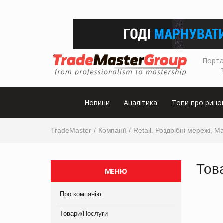
Порта
Новини
Аналітика
Топи про рино
TradeMaster
Компанії
Retail. Роздрібні мережі, М
Тов
МЕНЮ
Про компанію
Товари/Послуги