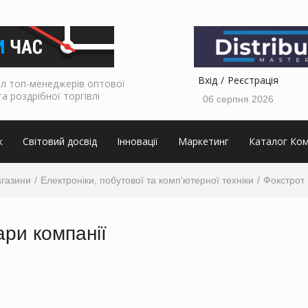
Вхід
Реєстрація
л топ-менеджерів оптової
та роздрібної торгівлі
06 серпня 2026
к
Світовий досвід
Інновації
Маркетинг
Каталог Ком
агазини
Електроніки, побутової та комп'ютерної техніки
Фокстрот
ари компанії