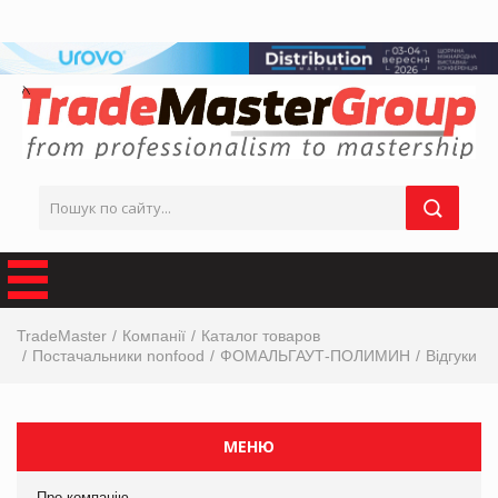
TradeMaster
Компанії
Каталог товаров
Постачальники nonfood
ФОМАЛЬГАУТ-ПОЛИМИН
Відгуки
МЕНЮ
Про компанію