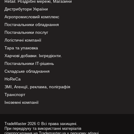
Retail. Роздрібні мережі, Магазини
Дистрибутори України
Агропромисловий комплекс
Постачальники обладнання
Постачальники послуг
Логістичні компанії
Тара та упаковка
Харчові добавки. Інгредієнти.
Постачальники IT-рішень
Складське обладнання
HoReCa
ЗМІ, Агенції, реклама, поліграфія
Транспорт
Іноземні компанії
TradeMaster 2026 © Всі права захищені.
При передруку та використанні матеріалів
гіперпосилання на Trademaster.ua у першому абзаці