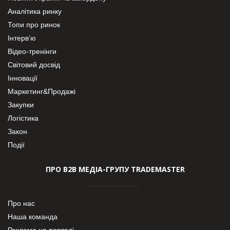
Аналітика ринку
Топи про ринок
Інтерв’ю
Відео-тренінги
Світовий досвід
Інновації
Маркетинг&Продажі
Закупки
Логістика
Закон
Події
ПРО В2В МЕДІА-ГРУПУ TRADEMASTER
Про нас
Наша команда
Реклама на порталі