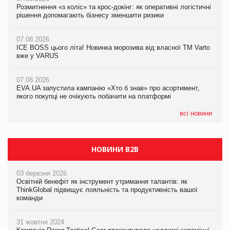
Розмитнення «з коліс» та крос-докінг: як оперативні логістичні
07.08.2026
Kraft Heinz скоротила збиток у першому півріччі
рішення допомагають бізнесу зменшити ризики
EVA.UA запустила кампанію «Хто б знав» про асортимент,
якого покупці не очікують побачити на платформі
07.08.2026
07.08.2026
Продажі Hugo Boss впали на 9%
ICE BOSS цього літа! Новинка морозива від власної ТМ Varto
06.08.2026
вже у VARUS
Смачна новинка для хвостатих: у VARUS з’явилися паучі
07.08.2026
Varto Paw expert від власної ТМ Varto!
Франція заборонила рекламні дзвінки без згоди клієнтів
07.08.2026
EVA.UA запустила кампанію «Хто б знав» про асортимент,
05.08.2026
якого покупці не очікують побачити на платформі
Мережа супермаркетів VARUS купує мережу магазинів
формату convenience store КОЛО: об’єднана компанія
налічуватиме 374 магазини
всі новини
НОВИНИ B2B
03 березня 2026
Освітній бенефіт як інструмент утримання талантів: як
ThinkGlobal підвищує лояльність та продуктивність вашої
команди
31 жовтня 2024