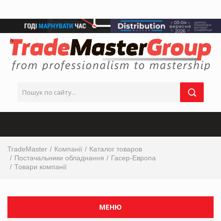
TradeMaster
Компанії
Каталог товаров
Постачальники обладнання
Гасер-Европа
Товари компанії
МЕНЮ