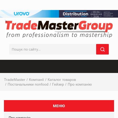
TradeMaster
Компанії
Каталог товаров
Постачальники nonfood
Гейзер
Про компанію
МЕНЮ
Про компанію