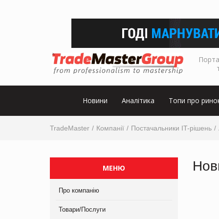
Порта
Новини
Аналітика
Топи про рино
TradeMaster
Компанії
Постачальники IT-рішень
Нов
МЕНЮ
Про компанію
Товари/Послуги