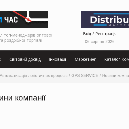
Вхід
Реєстрація
л топ-менеджерів оптової
та роздрібної торгівлі
06 серпня 2026
к
Світовий досвід
Інновації
Маркетинг
Каталог Ком
Автоматизація логістичних процесів
GPS SERVICE
Новини компа
ини компанії