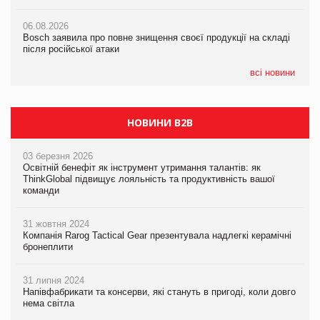
05.08.2026
Смачне поповнення дитячого меню: у VARUS з’явилися
06.08.2026
06.08.2026
новинки від ТМ ТОКЕРИ
Bosch заявила про повне знищення своєї продукції на складі
Bosch заявила про повне знищення своєї продукції на складі
після російської атаки
після російської атаки
05.08.2026
Сергій Лісунов про заморожені хлібобулочні вироби на
всі новини
PrivateLabel&FMCG Master 2026
НОВИНИ B2B
03 березня 2026
Освітній бенефіт як інструмент утримання талантів: як
ThinkGlobal підвищує лояльність та продуктивність вашої
команди
31 жовтня 2024
Компанія Rarog Tactical Gear презентувала надлегкі керамічні
бронеплити
31 липня 2024
Напівфабрикати та консерви, які стануть в пригоді, коли довго
нема світла