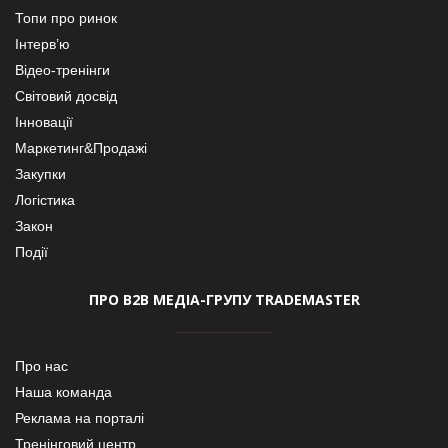
Топи про ринок
Інтерв’ю
Відео-тренінги
Світовий досвід
Інновації
Маркетинг&Продажі
Закупки
Логістика
Закон
Події
ПРО В2В МЕДІА-ГРУПУ TRADEMASTER
Про нас
Наша команда
Реклама на порталі
Тренінговий центр