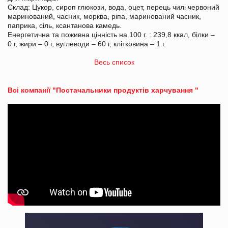
Склад: Цукор, сироп глюкози, вода, оцет, перець чилі червоний
маринований, часник, морква, ріпа, маринований часник,
паприка, сіль, ксантанова камедь.
Енергетична та поживна цінність на 100 г. : 239,8 ккал, білки –
0 г, жири – 0 г, вуглеводи – 60 г, клітковина – 1 г.
Весь список
Всі компанії "Постачальники продуктів харчування "