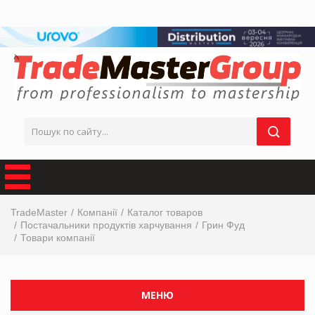
TradeMaster
Компанії
Каталог товаров
Постачальники продуктів харчування
Грин Фуд
Товари компанії
МЕНЮ