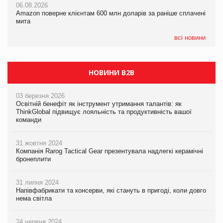
06.08.2026
05.08.2026
Amazon поверне клієнтам 600 млн доларів за раніше сплачені
05.08.2026
У Євросоюзі набули чинності нові правила щодо штучного
мита
Сергій Лісунов про заморожені хлібобулочні вироби на
інтелекту
PrivateLabel&FMCG Master 2026
всі новини
НОВИНИ B2B
03 березня 2026
Освітній бенефіт як інструмент утримання талантів: як
ThinkGlobal підвищує лояльність та продуктивність вашої
команди
31 жовтня 2024
Компанія Rarog Tactical Gear презентувала надлегкі керамічні
бронеплити
31 липня 2024
Напівфабрикати та консерви, які стануть в пригоді, коли довго
нема світла
24 червня 2024