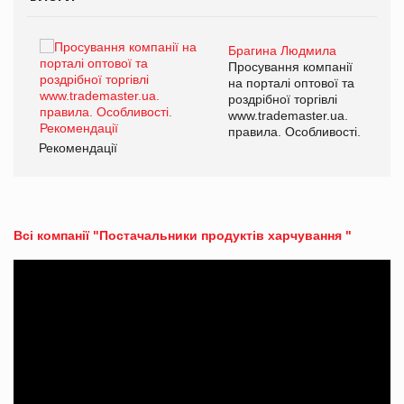
Брагина Людмила
Просування компанії
на порталі оптової та
роздрібної торгівлі
www.trademaster.ua.
правила. Особливості.
Рекомендації
Ре
Всі компанії "Постачальники продуктів харчування "