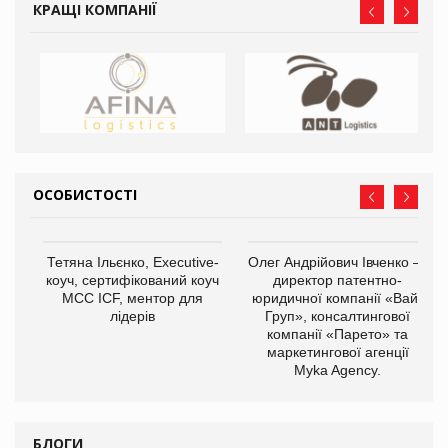
КРАЩІ КОМПАНІЇ
ОСОБИСТОСТІ
,
Тетяна Ільєнко, Executive-
Олег Андрійович Івченко —
ОВ
коуч, сертифікований коуч
директор патентно-
МСС ICF, ментор для
юридичної компанії «Вайз
лідерів
Груп», консалтингової
компанії «Парето» та
маркетингової агенції
Myka Agency.
БЛОГИ