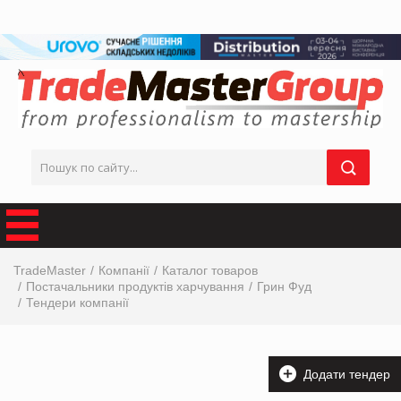
TradeMaster
Компанії
Каталог товаров
Постачальники продуктів харчування
Грин Фуд
Тендери компанії
Додати тендер