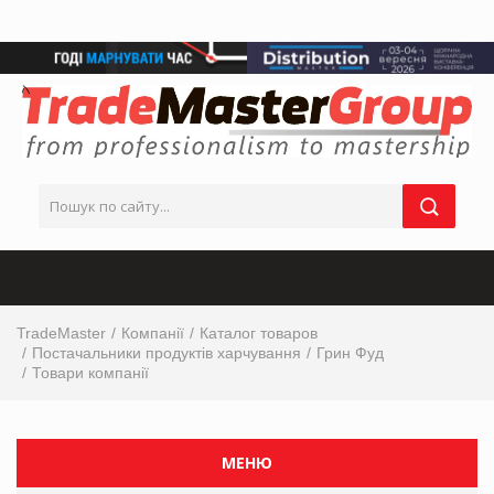
TradeMaster
Компанії
Каталог товаров
Постачальники продуктів харчування
Грин Фуд
Товари компанії
МЕНЮ