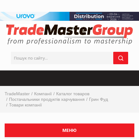
TradeMaster
Компанії
Каталог товаров
Постачальники продуктів харчування
Грин Фуд
Товари компанії
МЕНЮ