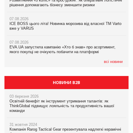
Розмитнення «з коліс» та крос-докінг: як оперативні логістичні
07.08.2026
Kraft Heinz скоротила збиток у першому півріччі
рішення допомагають бізнесу зменшити ризики
EVA.UA запустила кампанію «Хто б знав» про асортимент,
якого покупці не очікують побачити на платформі
07.08.2026
07.08.2026
Продажі Hugo Boss впали на 9%
ICE BOSS цього літа! Новинка морозива від власної ТМ Varto
06.08.2026
вже у VARUS
Смачна новинка для хвостатих: у VARUS з’явилися паучі
07.08.2026
Varto Paw expert від власної ТМ Varto!
Франція заборонила рекламні дзвінки без згоди клієнтів
07.08.2026
EVA.UA запустила кампанію «Хто б знав» про асортимент,
05.08.2026
якого покупці не очікують побачити на платформі
Мережа супермаркетів VARUS купує мережу магазинів
формату convenience store КОЛО: об’єднана компанія
налічуватиме 374 магазини
всі новини
НОВИНИ B2B
03 березня 2026
Освітній бенефіт як інструмент утримання талантів: як
ThinkGlobal підвищує лояльність та продуктивність вашої
команди
31 жовтня 2024
Компанія Rarog Tactical Gear презентувала надлегкі керамічні