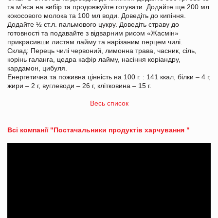
та м’яса на вибір та продовжуйте готувати. Додайте ще 200 мл
кокосового молока та 100 мл води. Доведіть до кипіння.
Додайте ½ ст.л. пальмового цукру. Доведіть страву до
готовності та подавайте з відварним рисом «Жасмін»
прикрасивши листям лайму та нарізаним перцем чилі.
Склад: Перець чилі червоний, лимонна трава, часник, сіль,
корінь галанга, цедра кафір лайму, насіння коріандру,
кардамон, цибуля.
Енергетична та поживна цінність на 100 г. : 141 ккал, білки – 4 г,
жири – 2 г, вуглеводи – 26 г, клітковина – 15 г.
Весь список
Всі компанії "Постачальники продуктів харчування "