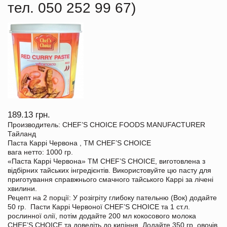
тел. 050 252 99 67)
189.13 грн.
Производитель: CHEF’S CHOICE FOODS MANUFACTURER
Тайланд
Паста Каррі Червона , TM CHEF’S CHOICE
вага нетто: 1000 гр.
«Паста Каррі Червона» TM CHEF’S CHOICE, виготовлена з
відбірних тайських інгредієнтів. Використовуйте цю пасту для
приготування справжнього смачного тайського Каррі за лічені
хвилини.
Рецепт на 2 порції: У розігріту глибоку пательню (Вок) додайте
50 гр. Пасти Каррі Червоної CHEF’S CHOICE та 1 ст.л.
рослинної олії, потім додайте 200 мл кокосового молока
CHEF’S CHOICE та доведіть до кипіння. Додайте 350 гр. овочів