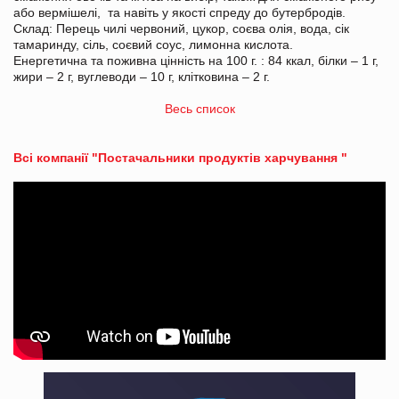
або вермішелі, та навіть у якості спреду до бутербродів.
Склад: Перець чилі червоний, цукор, соєва олія, вода, сік
тамаринду, сіль, соєвий соус, лимонна кислота.
Енергетична та поживна цінність на 100 г. : 84 ккал, білки – 1 г,
жири – 2 г, вуглеводи – 10 г, клітковина – 2 г.
Весь список
Всі компанії "Постачальники продуктів харчування "