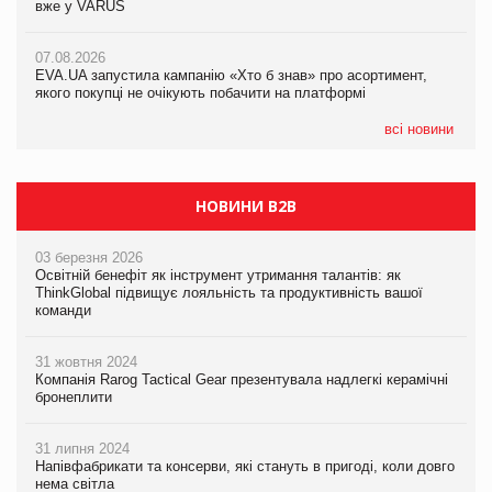
вже у VARUS
Смачна новинка для хвостатих: у VARUS з’явилися паучі
07.08.2026
Varto Paw expert від власної ТМ Varto!
Франція заборонила рекламні дзвінки без згоди клієнтів
07.08.2026
EVA.UA запустила кампанію «Хто б знав» про асортимент,
05.08.2026
якого покупці не очікують побачити на платформі
Мережа супермаркетів VARUS купує мережу магазинів
формату convenience store КОЛО: об’єднана компанія
налічуватиме 374 магазини
всі новини
НОВИНИ B2B
03 березня 2026
Освітній бенефіт як інструмент утримання талантів: як
ThinkGlobal підвищує лояльність та продуктивність вашої
команди
31 жовтня 2024
Компанія Rarog Tactical Gear презентувала надлегкі керамічні
бронеплити
31 липня 2024
Напівфабрикати та консерви, які стануть в пригоді, коли довго
нема світла