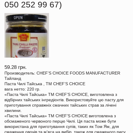
050 252 99 67)
59.28 грн.
Производитель: CHEF’S CHOICE FOODS MANUFACTURER
Тайланд
Паста Чилі Тайська , TM CHEF’S CHOICE
вага нетто: 220 гр.
«Паста Чилі Тайська» TM CHEF’S CHOICE, виготовлена з
відбірних тайських інгредієнтів. Використовуйте цю пасту для
приготування справжніх смачних тайських страв за лічені
хвилини.
«Паста Чилі Тайська» TM CHEF’S CHOICE виготовлена з
обсмаженого червоного перцю Чилі. Ця паста може бути
використана для приготування супів, таких як Том Ям, для
смаження овочів та м’яса на вибір, також для смаженого рису