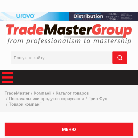
TradeMaster
Компанії
Каталог товаров
Постачальники продуктів харчування
Грин Фуд
Товари компанії
МЕНЮ