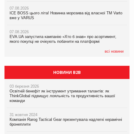
07.08.2026
07.08.2026
Продажі Hugo Boss впали на 9%
ICE BOSS цього літа! Новинка морозива від власної ТМ Varto
06.08.2026
вже у VARUS
Смачна новинка для хвостатих: у VARUS з’явилися паучі
07.08.2026
Varto Paw expert від власної ТМ Varto!
Франція заборонила рекламні дзвінки без згоди клієнтів
07.08.2026
EVA.UA запустила кампанію «Хто б знав» про асортимент,
05.08.2026
якого покупці не очікують побачити на платформі
Мережа супермаркетів VARUS купує мережу магазинів
формату convenience store КОЛО: об’єднана компанія
налічуватиме 374 магазини
всі новини
НОВИНИ B2B
03 березня 2026
Освітній бенефіт як інструмент утримання талантів: як
ThinkGlobal підвищує лояльність та продуктивність вашої
команди
31 жовтня 2024
Компанія Rarog Tactical Gear презентувала надлегкі керамічні
бронеплити