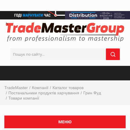
TradeMaster
Компанії
Каталог товаров
Постачальники продуктів харчування
Грин Фуд
Товари компанії
МЕНЮ