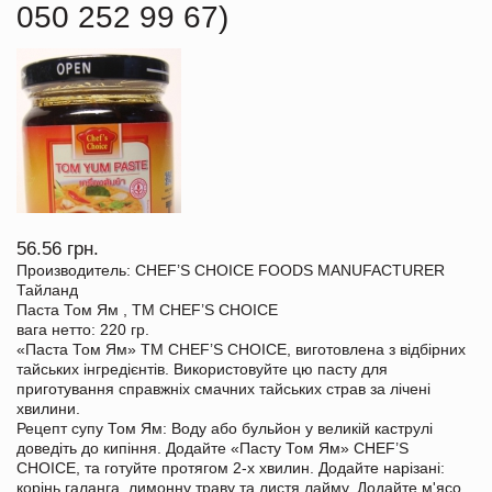
050 252 99 67)
56.56 грн.
Производитель: CHEF’S CHOICE FOODS MANUFACTURER
Тайланд
Паста Том Ям , TM CHEF’S CHOICE
вага нетто: 220 гр.
«Паста Том Ям» TM CHEF’S CHOICE, виготовлена з відбірних
тайських інгредієнтів. Використовуйте цю пасту для
приготування справжніх смачних тайських страв за лічені
хвилини.
Рецепт супу Том Ям: Воду або бульйон у великій каструлі
доведіть до кипіння. Додайте «Пасту Том Ям» CHEF’S
CHOICE, та готуйте протягом 2-х хвилин. Додайте нарізані:
корінь галанга, лимонну траву та листя лайму. Додайте м'ясо