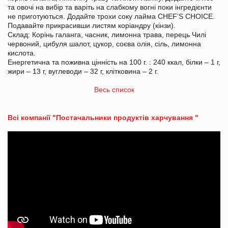
та овочі на вибір та варіть на слабкому вогні поки інгредієнти
не приготуються. Додайте трохи соку лайма CHEF’S CHOICE.
Подавайте прикрасивши листям коріандру (кінзи).
Склад: Корінь галанга, часник, лимонна трава, перець Чилі
червоний, цибуля шалот, цукор, соєва олія, сіль, лимонна
кислота.
Енергетична та поживна цінність на 100 г. : 240 ккал, білки – 1 г,
жири – 13 г, вуглеводи – 32 г, клітковина – 2 г.
Весь список
Всі компанії "Постачальники продуктів харчування "