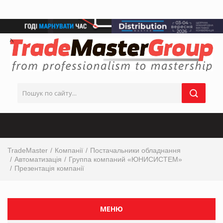
TradeMaster
Компанії
Постачальники обладнання
Автоматизація
Группа компаний «ЮНИСИСТЕМ»
Презентація компанії
МЕНЮ