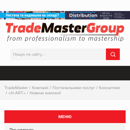
TradeMaster
Компанії
Постачальники послуг
Консалтинг
«H-ART»
Новини компанії
МЕНЮ
Про компанію