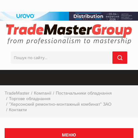
TradeMaster
Компанії
Постачальники обладнання
Торгове обладнання
"Херсонский ремонтно-монтажный комбинат" ЗАО
Контакти
МЕНЮ