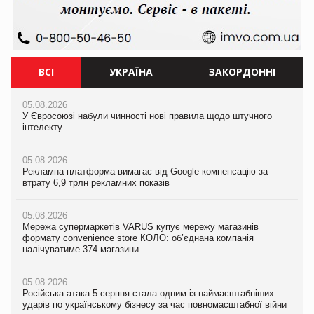
ВСІ
УКРАЇНА
ЗАКОРДОННІ
05.08.2026
05.08.2026
05.08.2026
У Євросоюзі набули чинності нові правила щодо штучного
Мережа супермаркетів VARUS купує мережу магазинів
У Євросоюзі набули чинності нові правила щодо штучного
інтелекту
формату convenience store КОЛО: об’єднана компанія
інтелекту
налічуватиме 374 магазини
05.08.2026
05.08.2026
Рекламна платформа вимагає від Google компенсацію за
05.08.2026
Рекламна платформа вимагає від Google компенсацію за
втрату 6,9 трлн рекламних показів
Російська атака 5 серпня стала одним із наймасштабніших
втрату 6,9 трлн рекламних показів
ударів по українському бізнесу за час повномасштабної війни
05.08.2026
05.08.2026
Мережа супермаркетів VARUS купує мережу магазинів
05.08.2026
Adidas витратила понад $1 млрд на маркетинг за квартал
формату convenience store КОЛО: об’єднана компанія
Смачне поповнення дитячого меню: у VARUS з’явилися
налічуватиме 374 магазини
новинки від ТМ ТОКЕРИ
05.08.2026
Amazon звинуватили у недостовірній рекламі екологічних
05.08.2026
05.08.2026
продуктів
Російська атака 5 серпня стала одним із наймасштабніших
Сергій Лісунов про заморожені хлібобулочні вироби на
ударів по українському бізнесу за час повномасштабної війни
PrivateLabel&FMCG Master 2026