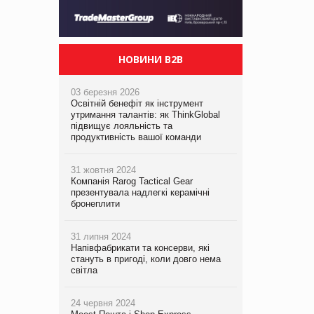
НОВИНИ B2B
03 березня 2026
Освітній бенефіт як інструмент
утримання талантів: як ThinkGlobal
підвищує лояльність та
продуктивність вашої команди
31 жовтня 2024
Компанія Rarog Tactical Gear
презентувала надлегкі керамічні
бронеплити
31 липня 2024
Напівфабрикати та консерви, які
стануть в пригоді, коли довго нема
світла
24 червня 2024