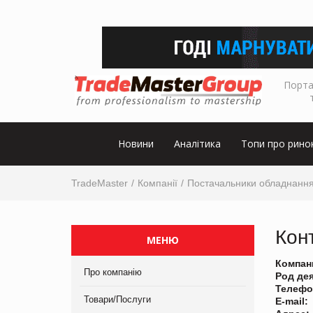
Порта
Новини
Аналітика
Топи про рино
TradeMaster
Компанії
Постачальники обладнанн
Кон
МЕНЮ
Компан
Про компанію
Род де
Телефо
Товари/Послуги
E-mail: