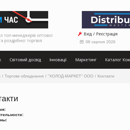
Вхід
Реєстрація
л топ-менеджерів оптової
та роздрібної торгівлі
08 серпня 2026
к
Світовий досвід
Інновації
Маркетинг
Каталог Ком
я
Торгове обладнання
"ХОЛОД-МАРКЕТ" ООО
Контакти
такти
ия:
ятельности:
ны: