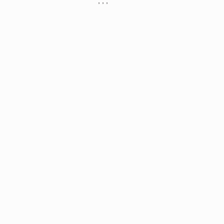
, , ,