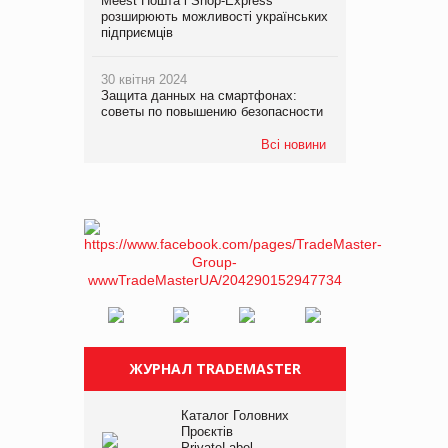
Meest Пошта і Shop-Express
розширюють можливості українських
підприємців
30 квітня 2024
Защита данных на смартфонах:
советы по повышению безопасности
Всі новини
ЖУРНАЛ TRADEMASTER
Каталог Головних
Проєктів
PrivateLabel –