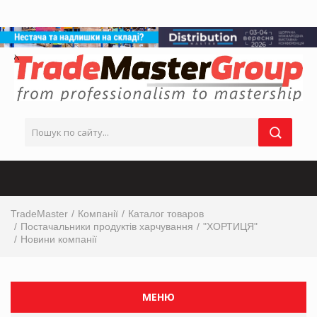
TradeMaster
Компанії
Каталог товаров
Постачальники продуктів харчування
"ХОРТИЦЯ"
Новини компанії
МЕНЮ