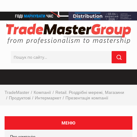
TradeMaster
Компанії
Retail. Роздрібні мережі, Магазини
Продуктові
Интермаркет
Презентація компанії
МЕНЮ
Про компанію