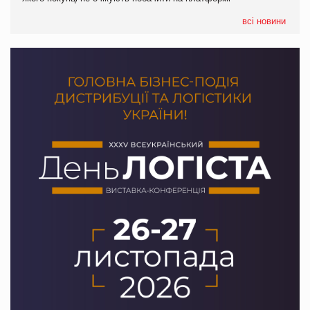
формату convenience store КОЛО: об’єднана компанія
налічуватиме 374 магазини
всі новини