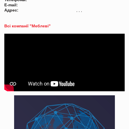
E-mail:
Адрес:
, , ,
Всі компанії "Меблеві"