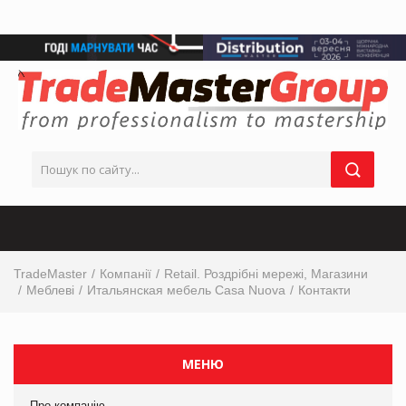
TradeMaster
Компанії
Retail. Роздрібні мережі, Магазини
Меблеві
Итальянская мебель Casa Nuova
Контакти
МЕНЮ
Про компанію