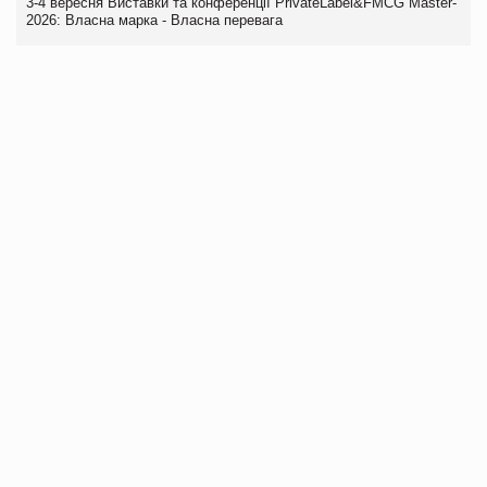
3-4 вересня Виставки та конференції PrivateLabel&FMCG Master-
2026: Власна марка - Власна перевага