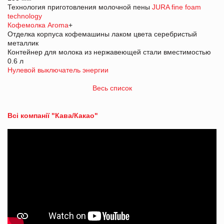
Технология приготовления молочной пены
JURA fine foam
technology
Кофемолка Aroma
+
Отделка корпуса кофемашины лаком цвета серебристый
металлик
Контейнер для молока из нержавеющей стали вместимостью
0.6 л
Нулевой выключатель энергии
Весь список
Всі компанії "Кава/Какао"