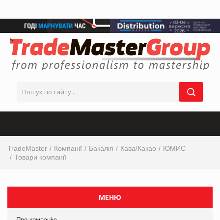
TradeMaster
Компанії
Бакалія
Кава/Какао
ЮМИС
Товари компанії
МЕНЮ
Про компанію