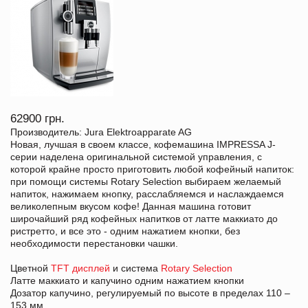
62900 грн.
Производитель: Jura Elektroapparate AG
Новая, лучшая в своем классе, кофемашина IMPRESSA J-
серии наделена оригинальной системой управления, с
которой крайне просто приготовить любой кофейный напиток:
при помощи системы Rotary Selection выбираем желаемый
напиток, нажимаем кнопку, расслабляемся и наслаждаемся
великолепным вкусом кофе! Данная машина готовит
широчайший ряд кофейных напитков от латте маккиато до
ристретто, и все это - одним нажатием кнопки, без
необходимости перестановки чашки.
Цветной
TFT дисплей
и система
Rotary Selection
Латте маккиато и капучино одним нажатием кнопки
Дозатор капучино, регулируемый по высоте в пределах 110 –
153 мм