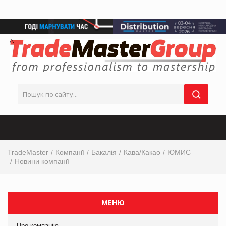
TradeMaster
Компанії
Бакалія
Кава/Какао
ЮМИС
Новини компанії
МЕНЮ
Про компанію