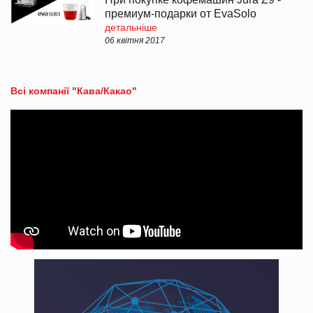
премиум-подарки от EvaSolo
детальніше
06 квітня 2017
Всі компанії "Кава/Какао"