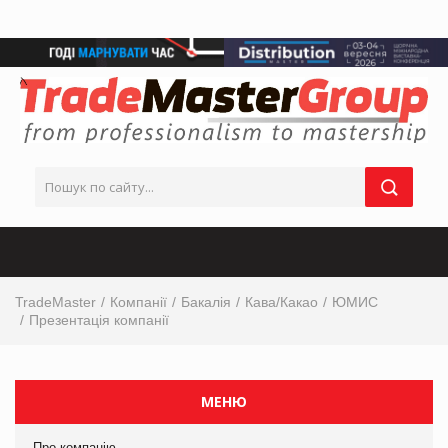
TradeMaster
Компанії
Бакалія
Кава/Какао
ЮМИС
Презентація компанії
МЕНЮ
Про компанію