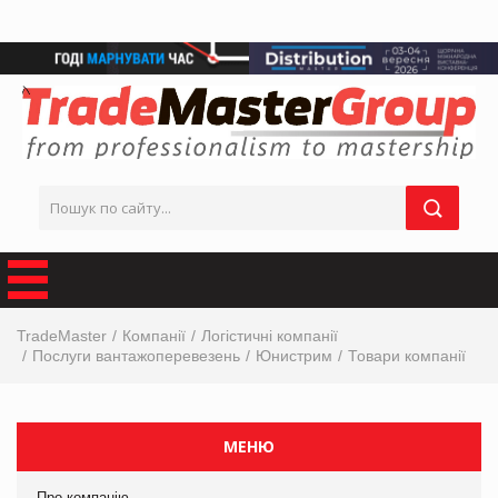
TradeMaster
Компанії
Логістичні компанії
Послуги вантажоперевезень
Юнистрим
Товари компанії
МЕНЮ
Про компанію