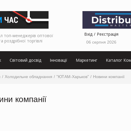
Вхід
Реєстрація
л топ-менеджерів оптової
та роздрібної торгівлі
06 серпня 2026
к
Світовий досвід
Інновації
Маркетинг
Каталог Ком
я
Холодильне обладнання
"ЮТАМ-Харьков"
Новини компанії
ини компанії