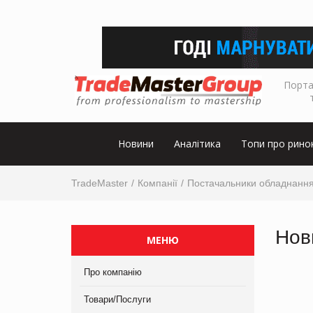
Порта
Новини
Аналітика
Топи про рино
TradeMaster
Компанії
Постачальники обладнанн
Нов
МЕНЮ
Про компанію
Товари/Послуги