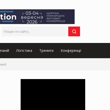
паній
Логістика
Тренінги
Конференції
анії