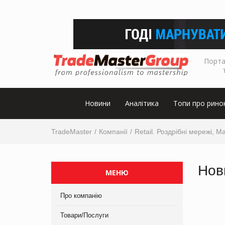
Порта
Новини
Аналітика
Топи про рино
TradeMaster
Компанії
Retail. Роздрібні мережі, М
Нов
МЕНЮ
Про компанію
Товари/Послуги