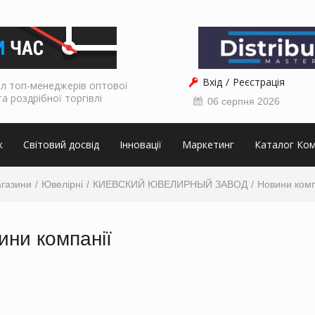
Вхід
Реєстрація
л топ-менеджерів оптової
та роздрібної торгівлі
06 серпня 2026
к
Світовий досвід
Інновації
Маркетинг
Каталог Ком
агазини
Ювелірні
КИЕВСКИЙ ЮВЕЛИРНЫЙ ЗАВОД
Новини комп
ини компанії