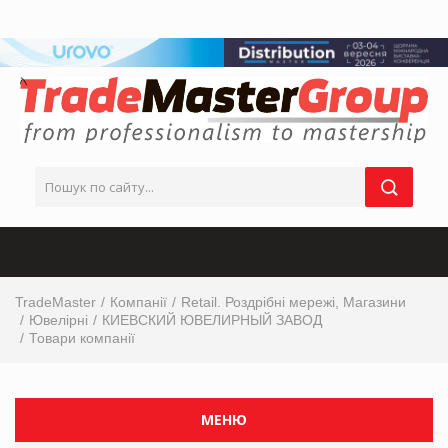
TradeMaster
Компанії
Retail. Роздрібні мережі, Магазини
Ювелірні
КИЕВСКИЙ ЮВЕЛИРНЫЙ ЗАВОД
Товари компанії
МЕНЮ