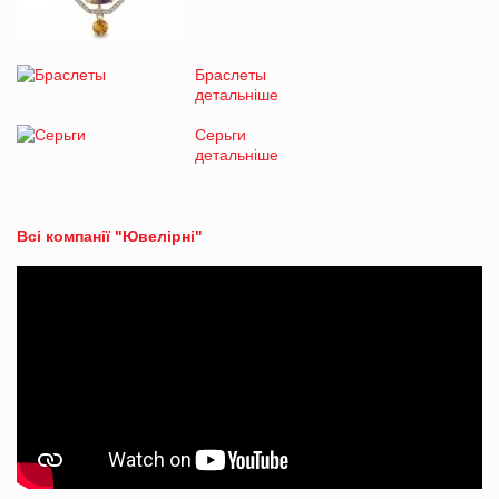
Браслеты
детальніше
Серьги
детальніше
Всі компанії "Ювелірні"