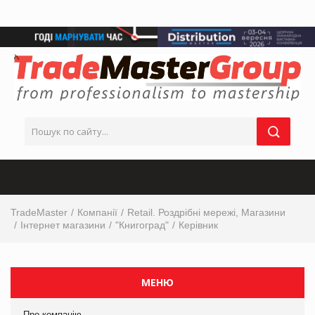
TradeMaster
Компанії
Retail. Роздрібні мережі, Магазини
Інтернет магазини
"Книгоград"
Керівник
МЕНЮ
Про компанію