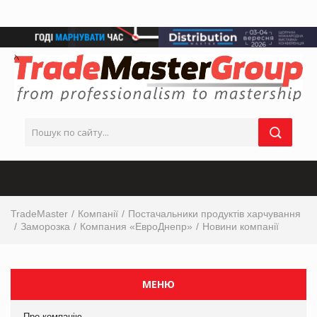
TradeMaster
Компанії
Постачальники продуктів харчування
Заморозка
Компания «ЕвроДнепр»
Новини компанії
МЕНЮ
Про компанію