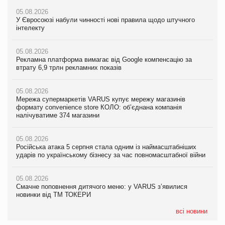
05.08.2026
05.08.2026
05.08.2026
У Євросоюзі набули чинності нові правила щодо штучного
Мережа супермаркетів VARUS купує мережу магазинів
У Євросоюзі набули чинності нові правила щодо штучного
інтелекту
формату convenience store КОЛО: об’єднана компанія
інтелекту
налічуватиме 374 магазини
05.08.2026
05.08.2026
Рекламна платформа вимагає від Google компенсацію за
05.08.2026
Рекламна платформа вимагає від Google компенсацію за
втрату 6,9 трлн рекламних показів
Російська атака 5 серпня стала одним із наймасштабніших
втрату 6,9 трлн рекламних показів
ударів по українському бізнесу за час повномасштабної війни
05.08.2026
05.08.2026
Мережа супермаркетів VARUS купує мережу магазинів
05.08.2026
Adidas витратила понад $1 млрд на маркетинг за квартал
формату convenience store КОЛО: об’єднана компанія
Смачне поповнення дитячого меню: у VARUS з’явилися
налічуватиме 374 магазини
новинки від ТМ ТОКЕРИ
05.08.2026
Amazon звинуватили у недостовірній рекламі екологічних
05.08.2026
05.08.2026
продуктів
Російська атака 5 серпня стала одним із наймасштабніших
Сергій Лісунов про заморожені хлібобулочні вироби на
ударів по українському бізнесу за час повномасштабної війни
PrivateLabel&FMCG Master 2026
05.08.2026
AstraZeneca обговорює найбільшу угоду десятиліття
05.08.2026
04.08.2026
Смачне поповнення дитячого меню: у VARUS з’явилися
Через атаку РФ у Дніпрі пошкоджено склад шоколаду
новинки від ТМ ТОКЕРИ
Millennium
всі новини