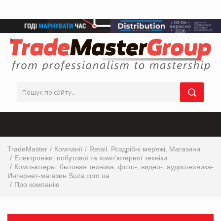
TradeMaster
Компанії
Retail. Роздрібні мережі, Магазини
Електроніки, побутової та комп'ютерної техніки
Компьютеры, бытовая техника, фото-, видео-, аудиотехника-
Интернет-магазин Suza.com.ua
Про компанію