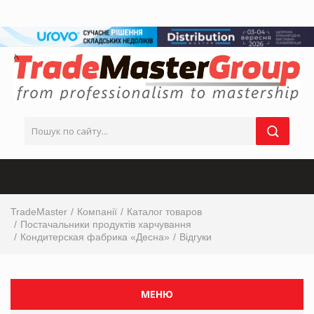
TradeMaster
Компанії
Каталог товаров
Постачальники продуктів харчування
Кондитерская фабрика «Десна»
Відгуки
МЕНЮ