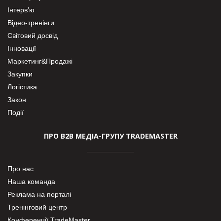
Інтерв’ю
Відео-тренінги
Світовий досвід
Інновації
Маркетинг&Продажі
Закупки
Логістика
Закон
Події
ПРО В2В МЕДІА-ГРУПУ TRADEMASTER
Про нас
Наша команда
Реклама на порталі
Тренінговий центр
Конференції TradeMaster