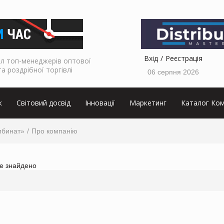
Вхід
Реєстрація
л топ-менеджерів оптової
та роздрібної торгівлі
06 серпня 2026
к
Світовий досвід
Інновації
Маркетинг
Каталог Ком
мбинат»
Про компанію
не знайдено