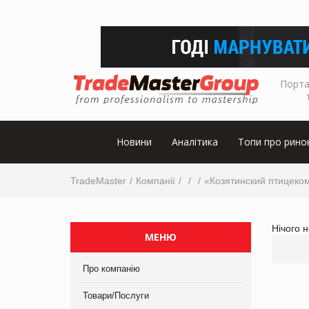
Порта
Новини
Аналітика
Топи про рино
TradeMaster
Компанії
«Козятинский птицеко
Нічого 
МЕНЮ
Про компанію
Товари/Послуги