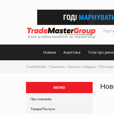
Порта
Новини
Аналітика
Топи про рино
TradeMaster
Компанії
Каталог товаров
Постача
Нов
МЕНЮ
Про компанію
Товари/Послуги