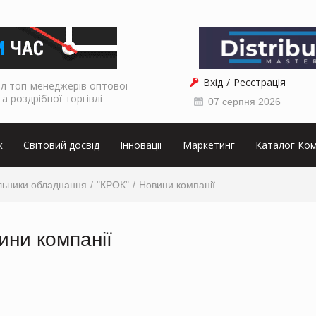
Вхід
Реєстрація
л топ-менеджерів оптової
та роздрібної торгівлі
07 серпня 2026
к
Світовий досвід
Інновації
Маркетинг
Каталог Ком
льники обладнання
"КРОК"
Новини компанії
ини компанії