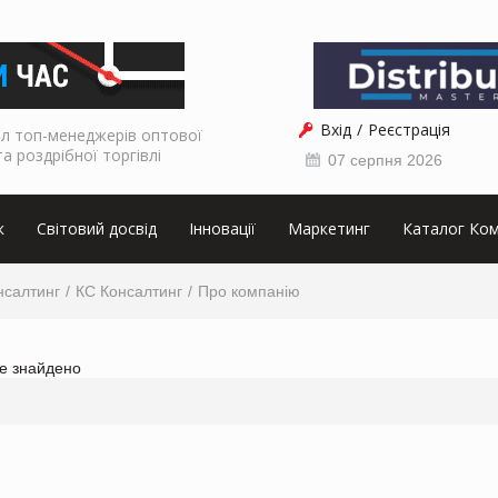
Вхід
Реєстрація
л топ-менеджерів оптової
та роздрібної торгівлі
07 серпня 2026
к
Світовий досвід
Інновації
Маркетинг
Каталог Ком
нсалтинг
КС Консалтинг
Про компанію
не знайдено