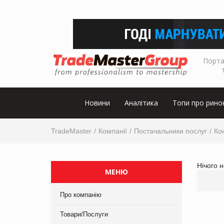
Порта
Новини
Аналітика
Топи про рино
TradeMaster
Компанії
Постачальники послуг
Ко
Нічого 
МЕНЮ
Про компанію
Товари/Послуги