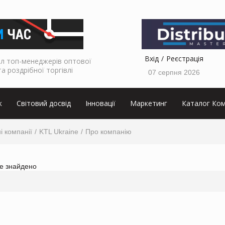
Вхід
Реєстрація
л топ-менеджерів оптової
та роздрібної торгівлі
07 серпня 2026
к
Світовий досвід
Інновації
Маркетинг
Каталог Ком
і компанії
KTL Ukraine
Про компанію
не знайдено