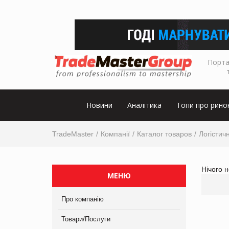
Порта
Новини
Аналітика
Топи про рино
TradeMaster
Компанії
Каталог товаров
Логістичн
Нічого 
МЕНЮ
Про компанію
Товари/Послуги