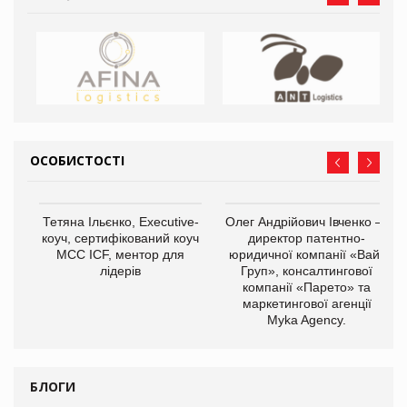
ОСОБИСТОСТІ
,
Тетяна Ільєнко, Executive-
Олег Андрійович Івченко —
ОВ
коуч, сертифікований коуч
директор патентно-
МСС ICF, ментор для
юридичної компанії «Вайз
лідерів
Груп», консалтингової
компанії «Парето» та
маркетингової агенції
Myka Agency.
БЛОГИ