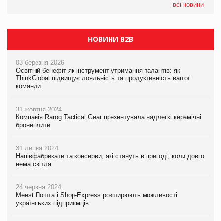
EVA.UA запустила кампанію «Хто б знав» про асортимент,
всі новини
якого покупці не очікують побачити на платформі
НОВИНИ B2B
03 березня 2026
Освітній бенефіт як інструмент утримання талантів: як
ThinkGlobal підвищує лояльність та продуктивність вашої
команди
31 жовтня 2024
Компанія Rarog Tactical Gear презентувала надлегкі керамічні
бронеплити
31 липня 2024
Напівфабрикати та консерви, які стануть в пригоді, коли довго
нема світла
24 червня 2024
Meest Пошта і Shop-Express розширюють можливості
українських підприємців