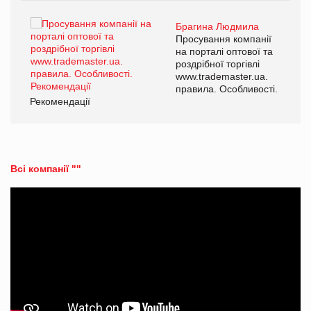
Брагина Людмила
ї
Просування компанії
а
на порталі оптової та
роздрібної торгівлі
www.trademaster.ua.
і.
правила. Особливості.
Рекомендації
Ре
Всі компанії ""