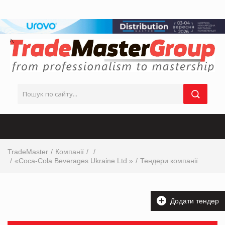
TradeMaster
Компанії
«Cocа-Cola Beverages Ukraine Ltd.»
Тендери компанії
Додати тендер