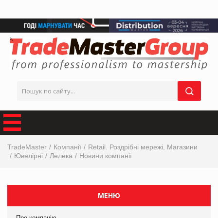
TradeMaster
Компанії
Retail. Роздрібні мережі, Магазини
Ювелірні
Лелека
Новини компанії
МЕНЮ
Про компанію