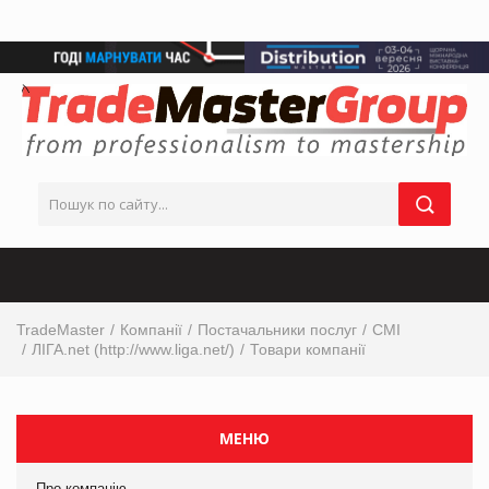
TradeMaster
Компанії
Постачальники послуг
СМІ
ЛІГА.net (http://www.liga.net/)
Товари компанії
МЕНЮ
Про компанію